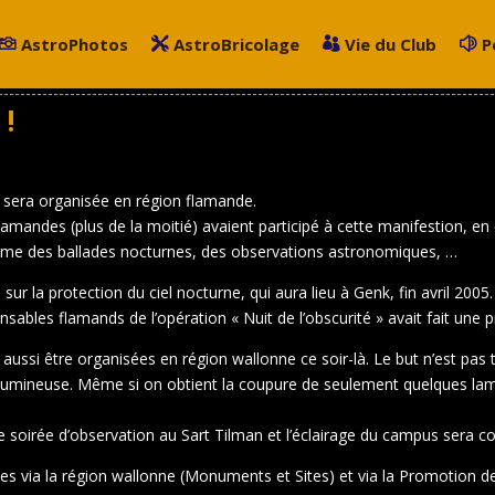
AstroPhotos
AstroBricolage
Vie du Club
P
 !
é sera organisée en région flamande.
andes (plus de la moitié) avaient participé à cette manifestion, en é
mme des ballades nocturnes, des observations astronomiques, …
 la protection du ciel nocturne, qui aura lieu à Genk, fin avril 2005.
bles flamands de l’opération « Nuit de l’obscurité » avait fait une p
t aussi être organisées en région wallonne ce soir-là. Le but n’est pas 
on lumineuse. Même si on obtient la coupure de seulement quelques la
 soirée d’observation au Sart Tilman et l’éclairage du campus sera c
gées via la région wallonne (Monuments et Sites) et via la Promotion 