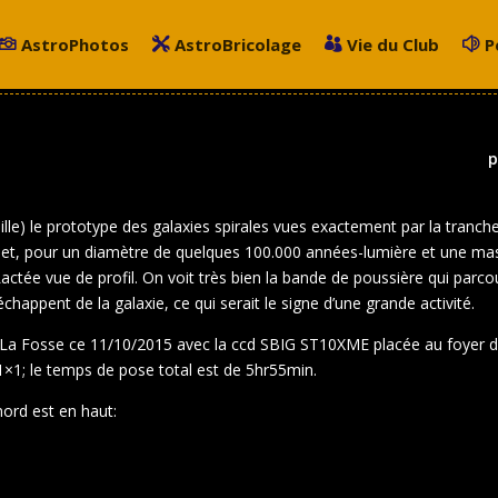
AstroPhotos
AstroBricolage
Vie du Club
P
ille) le prototype des galaxies spirales vues exactement par la tranche
e et, pour un diamètre de quelques 100.000 années-lumière et une mas
ctée vue de profil. On voit très bien la bande de poussière qui parco
happent de la galaxie, ce qui serait le signe d’une grande activité.
 de La Fosse ce 11/10/2015 avec la ccd SBIG ST10XME placée au foyer
 1×1; le temps de pose total est de 5hr55min.
nord est en haut: