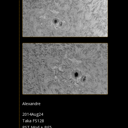
Alexandre
2014Aug24
Taka FS128
PST Mod + BF5