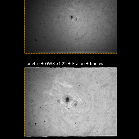
Lunette + GWK x1.25 + Etalon + barlow: