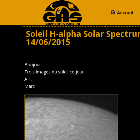
Accueil
Soleil H-alpha Solar Spectru
14/06/2015
Bonjour.
Trois images du soleil ce jour.
A +.
Marc.