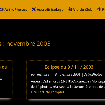
AstroPhotos
AstroBricolage
Vie du Club
P
s :
novembre 2003
e du
Eclipse du 9 / 11 / 2003
par
membre
|
16 novembre 2003
|
AstroPhotos
du
Auteur: Didier Keus (dk31t5@skynet.be) Montag
de 10 photos, réalisées à la Géronstère, lors de...
Lire l'article complet ...