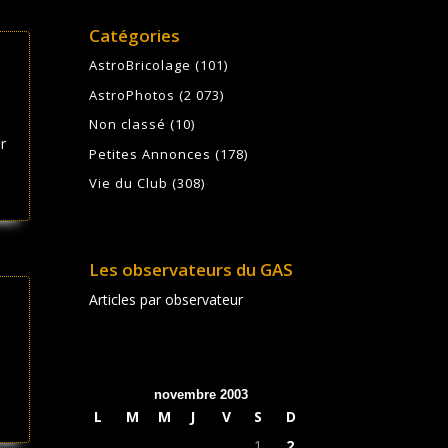
Catégories
AstroBricolage
(101)
AstroPhotos
(2 073)
Non classé
(10)
r
Petites Annonces
(178)
Vie du Club
(308)
Les observateurs du GAS
Articles par observateur
novembre 2003
L
M
M
J
V
S
D
1
2