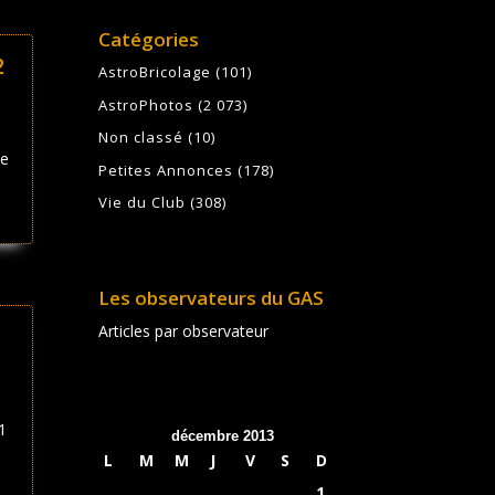
Catégories
2
AstroBricolage
(101)
AstroPhotos
(2 073)
Non classé
(10)
le
Petites Annonces
(178)
Vie du Club
(308)
Les observateurs du GAS
Articles par observateur
1
décembre 2013
L
M
M
J
V
S
D
1