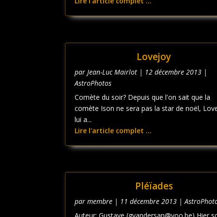
Lire l'article complet ...
Lovejoy
par
Jean-Luc Mairlot
|
12 décembre 2013
|
AstroPhotos
Comète du soir? Depuis que l'on sait que la
comète Ison ne sera pas la star de noël, Lov
lui a...
Lire l'article complet ...
Pléïades
par
membre
|
11 décembre 2013
|
AstroPhot
Auteur: Gustave (gvandersan@voo.be) Hier soi