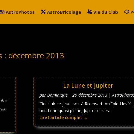
AstroPhotos
AstroBricolage
Vie du Club
P
s :
décembre 2013
La Lune et Jupiter
par
Dominique
|
20 décembre 2013
|
AstroPhoto
otos
Ciel clair ce jeudi soir à Rixensart. Au "pied levé",
rbre
une Lune quasi pleine, Jupiter et ses...
Lire l'article complet ...