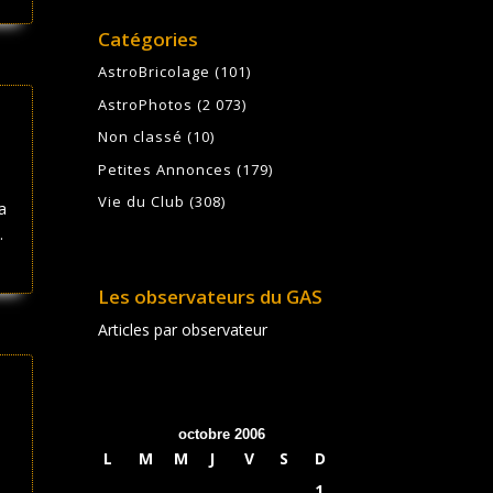
Catégories
AstroBricolage
(101)
AstroPhotos
(2 073)
Non classé
(10)
Petites Annonces
(179)
Vie du Club
(308)
a
.
Les observateurs du GAS
Articles par observateur
octobre 2006
L
M
M
J
V
S
D
1