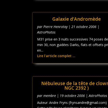
Galaxie d’Andromède
par
Pierre Henrotay
|
21 octobre 2006
|
AstroPhotos
M31 prise en 3 nuits successives 74 poses de
min 30, non guidées Darks, flats et offsets pr
en...
Lire l'article complet ...
Nébuleuse de la tête de clown
NGC 2392 )
par
membre
|
19 octobre 2006
|
AstroPhotos
Auteur: Andre Fryns (frynsandre@gmail.com)