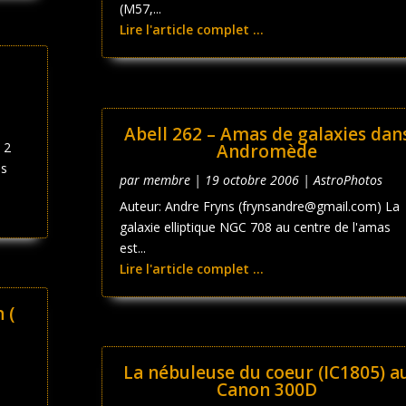
(M57,...
Lire l'article complet ...
Abell 262 – Amas de galaxies dan
 2
Andromède
is
par
membre
|
19 octobre 2006
|
AstroPhotos
Auteur: Andre Fryns (frynsandre@gmail.com) La
galaxie elliptique NGC 708 au centre de l'amas
est...
Lire l'article complet ...
 (
La nébuleuse du coeur (IC1805) a
Canon 300D