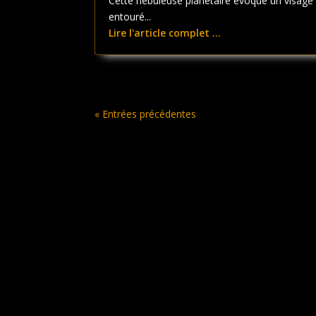
Cette nébuleuse planétaire évoque un visage
entouré...
Lire l'article complet ...
« Entrées précédentes