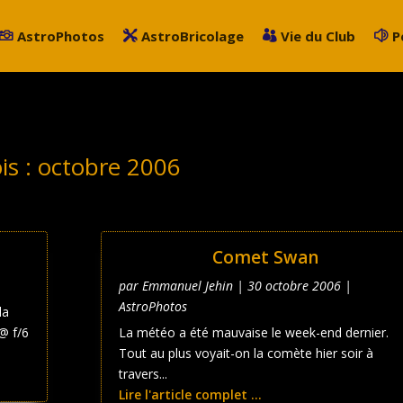
AstroPhotos
AstroBricolage
Vie du Club
P
is :
octobre 2006
Comet Swan
par
Emmanuel Jehin
|
30 octobre 2006
|
AstroPhotos
la
@ f/6
La météo a été mauvaise le week-end dernier.
Tout au plus voyait-on la comète hier soir à
travers...
Lire l'article complet ...