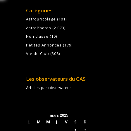
Catégories
AstroBricolage
(101)
AstroPhotos
(2 073)
Non classé
(10)
Petites Annonces
(179)
Vie du Club
(308)
Les observateurs du GAS
Articles par observateur
mars 2025
L
M
M
J
V
S
D
1
2