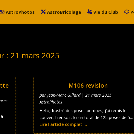
AstroPhotos
AstroBricolage
Vie du Club
P
ur :
21 mars 2025
tte
M106 revision
par
Jean-Marc Gillard
|
21 mars 2025
|
nces
AstroPhotos
Hello, frustré des poses perdues, j'ai remis le
Ma
couvert hier soir. Ici un total de 125 poses de 5...
Lire l'article complet ...