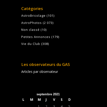
Catégories
AstroBricolage
(101)
AstroPhotos
(2 073)
Non classé
(10)
Petites Annonces
(179)
Vie du Club
(308)
Les observateurs du GAS
Articles par observateur
septembre 2021
L
M
M
J
V
S
D
1
2
3
4
5