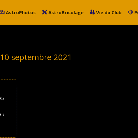
AstroPhotos
AstroBricolage
Vie du Club
P
:
10 septembre 2021
tos
 si